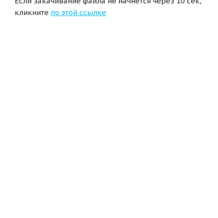
Если закачивание файла не начнется через 10 сек,
кликните
по этой ссылке