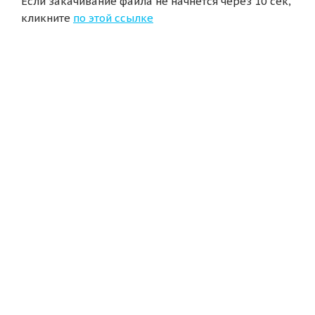
Если закачивание файла не начнется через 10 сек,
кликните
по этой ссылке