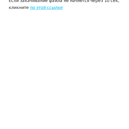
Если закачивание файла не начнется через 10 сек,
кликните
по этой ссылке