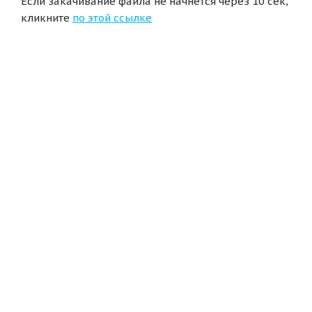
Если закачивание файла не начнется через 10 сек,
кликните
по этой ссылке