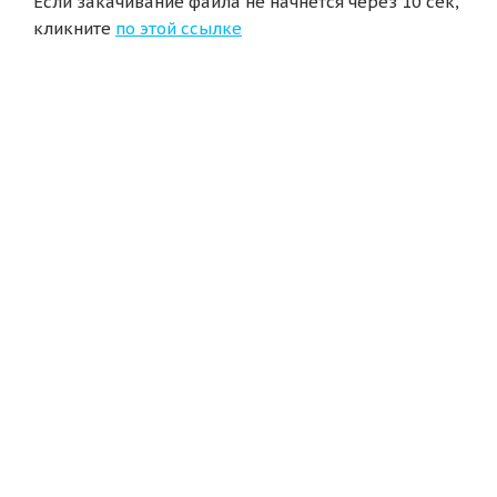
Если закачивание файла не начнется через 10 сек,
кликните
по этой ссылке